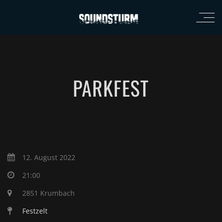
PARKFEST
12. August 2022
21:00
2851 Krumbach
Festzelt